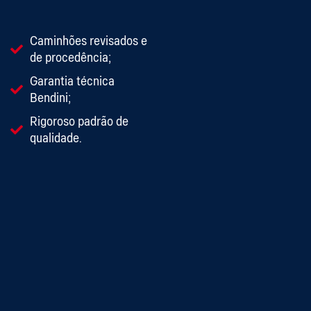
C
O
Caminhões revisados e
de procedência;
Garantia técnica
Bendini;
Rigoroso padrão de
qualidade.