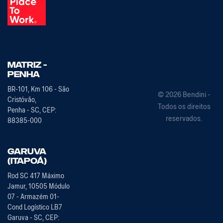
Matriz -
PENHA
BR-101, Km 106 - São
© 2026 Bendini -
Cristóvão,
Todos os direitos
Penha - SC, CEP:
reservados.
88385-000
Garuva
(Itapoá)
Rod SC 417 Máximo
Jamur, 10505 Módulo
07 - Armazém 01-
Cond Logístico LB7
Garuva - SC, CEP: