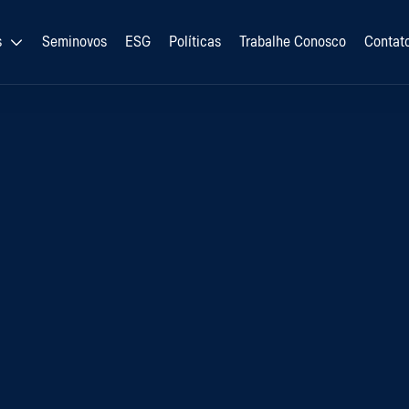
s
Seminovos
ESG
Políticas
Trabalhe Conosco
Contat
rte
rio