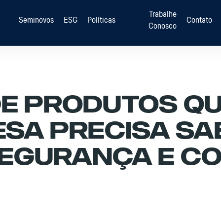
Trabalhe
Seminovos
ESG
Políticas
Contato
Conosco
e Produtos Quí
esa Precisa Sa
egurança E C