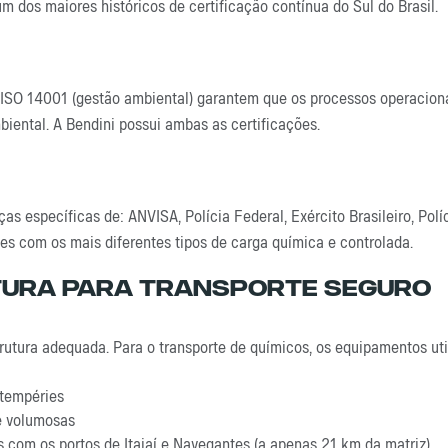
 dos maiores históricos de certificação contínua do Sul do Brasil.
e ISO 14001 (gestão ambiental) garantem que os processos operacio
biental. A Bendini possui ambas as certificações.
as específicas de: ANVISA, Polícia Federal, Exército Brasileiro, Pol
ões com os mais diferentes tipos de carga química e controlada.
tura Para Transporte Seguro
rutura adequada. Para o transporte de químicos, os equipamentos uti
ntempéries
e volumosas
 com os portos de Itajaí e Navegantes (a apenas 21 km da matriz)