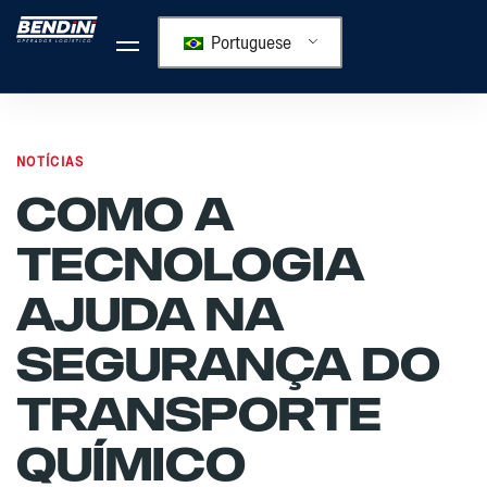
Portuguese
Author
Published
PUBLISHED
on:
IN:
NOTÍCIAS
Como A
Tecnologia
Ajuda Na
Segurança Do
Transporte
Químico