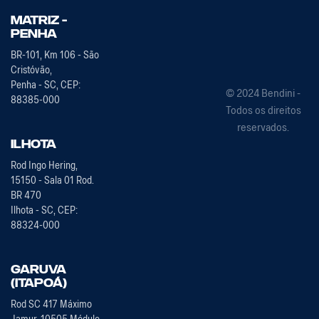
Matriz -
PENHA
BR-101, Km 106 - São
Cristóvão,
Penha - SC, CEP:
© 2024 Bendini -
88385-000
Todos os direitos
reservados.
Ilhota
Rod Ingo Hering,
15150 - Sala 01 Rod.
BR 470
Ilhota - SC, CEP:
88324-000
Garuva
(Itapoá)
Rod SC 417 Máximo