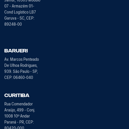
Jamur, 10505 Módulo
07 - Armazém 01-
Cond Logístico LB7
Garuva - SC, CEP:
89248-00
Barueri
Av. Marcos Penteado
De Ulhoa Rodrigues,
939. São Paulo - SP,
CEP: 06460-040
Curitiba
Rua Comendador
Araújo, 499 - Conj.
1008 10º Andar
Paraná - PR, CEP:
80420-000